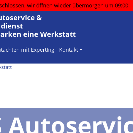
schlossen, wir öffnen wieder
übermorgen um 09:00
utoservice &
ndienst
Marken eine Werkstatt
utachten mit ExpertIng
Kontakt
 Autoservi