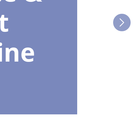
t
ine