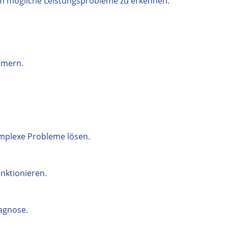
m mögliche Leistungsprobleme zu erkennen.
mmern.
mplexe Probleme lösen.
nktionieren.
iagnose.