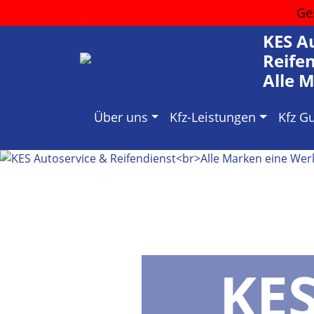
Ge
KES A
Reife
Alle 
Über uns
Kfz-Leistungen
Kfz G
KES